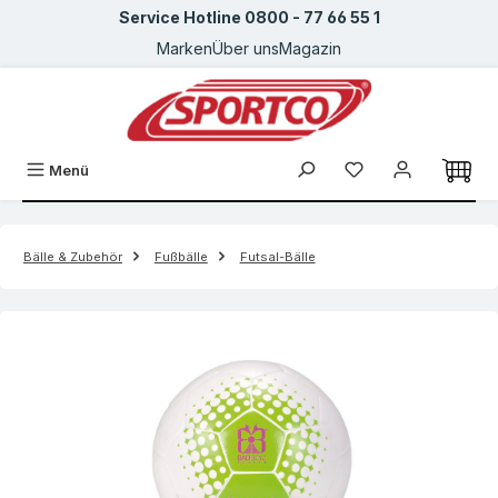
Service Hotline 0800 - 77 66 55 1
Zum Hauptinhalt springen
Marken
Über uns
Magazin
Menü
Bälle & Zubehör
Fußbälle
Futsal-Bälle
Bildergalerie überspringen