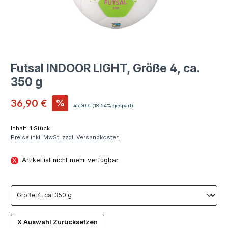
Futsal INDOOR LIGHT, Größe 4, ca.
350 g
Verkaufspreis:
36,90 €
%
Regulärer Preis:
45,30 €
(18.54% gespart)
Inhalt:
1 Stück
Preise inkl. MwSt. zzgl. Versandkosten
Artikel ist nicht mehr verfügbar
X Auswahl Zurücksetzen