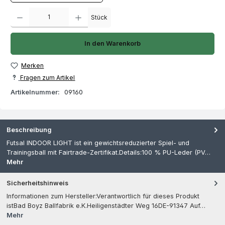
Produkt Anzahl: Gib den gewünschten Wert ein oder benutze die Schaltfläch
Stück
In den Warenkorb
Merken
Fragen zum Artikel
Artikelnummer:
09160
Beschreibung
Futsal INDOOR LIGHT ist ein gewichtsreduzierter Spiel- und
Trainingsball mit Fairtrade-Zertifikat.Details:100 % PU-Leder (PV…
Mehr
Sicherheitshinweis
Informationen zum Hersteller:Verantwortlich für dieses Produkt
istBad Boyz Ballfabrik e.K.Heiligenstädter Weg 16DE-91347 Auf…
Mehr