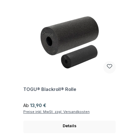
Fragen zum Artikel
TOGU® Blackroll® Rolle
Regulärer Preis:
Ab
13,90 €
Preise inkl. MwSt. zzgl. Versandkosten
Details