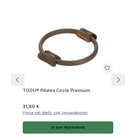
Fragen zum Artikel
TOGU® Pilates Circle Premium
Regulärer Preis:
31,80 €
Preise inkl. MwSt. zzgl. Versandkosten
In den Warenkorb