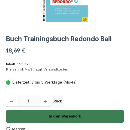
Buch Trainingsbuch Redondo Ball
Regulärer Preis:
18,69 €
Inhalt:
1 Stück
Preise inkl. MwSt. zzgl. Versandkosten
Lieferzeit: 3 bis 5 Werktage (Mo-Fr)
Produkt Anzahl: Gib den gewünschten Wert ein oder benutze die Schaltfläch
Stück
In den Warenkorb
Merken