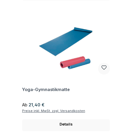
Fragen zum Artikel
Yoga-Gymnastikmatte
Regulärer Preis:
Ab
21,40 €
Preise inkl. MwSt. zzgl. Versandkosten
Details