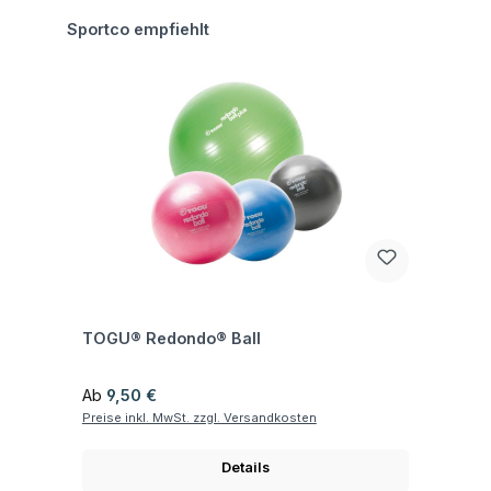
Produktgalerie überspringen
Sportco empfiehlt
Fragen zum Artikel
TOGU® Redondo® Ball
Regulärer Preis:
Ab
9,50 €
Preise inkl. MwSt. zzgl. Versandkosten
Details