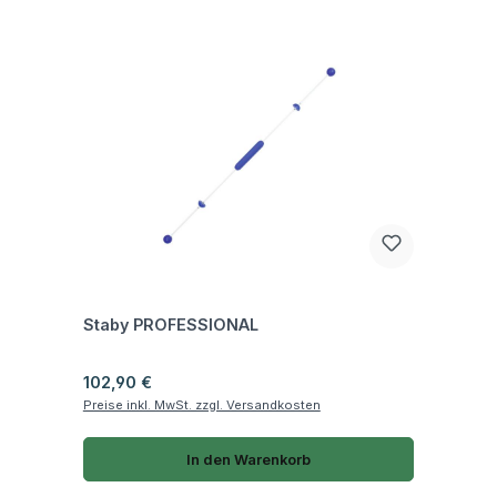
Fragen zum Artikel
Staby PROFESSIONAL
Regulärer Preis:
102,90 €
Preise inkl. MwSt. zzgl. Versandkosten
In den Warenkorb