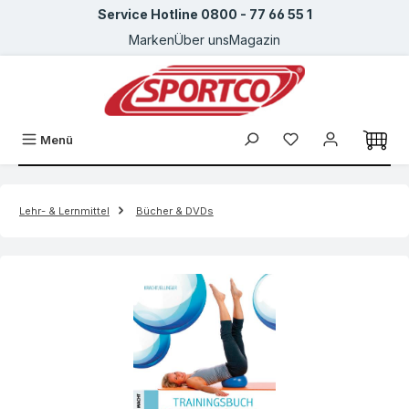
Service Hotline 0800 - 77 66 55 1
Zum Hauptinhalt springen
Marken
Über uns
Magazin
Menü
Lehr- & Lernmittel
Bücher & DVDs
Bildergalerie überspringen