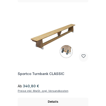
Fragen zum Artikel
Sportco Turnbank CLASSIC
Regulärer Preis:
Ab
340,80 €
Preise inkl. MwSt. zzgl. Versandkosten
Details