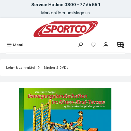
Service Hotline 0800 - 77 66 55 1
Zum Hauptinhalt springen
Marken
Über uns
Magazin
Menü
Lehr- & Lernmittel
Bücher & DVDs
Bildergalerie überspringen