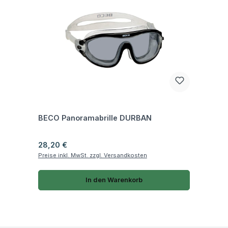
Fragen zum Artikel
BECO Panoramabrille DURBAN
Regulärer Preis:
28,20 €
Preise inkl. MwSt. zzgl. Versandkosten
In den Warenkorb