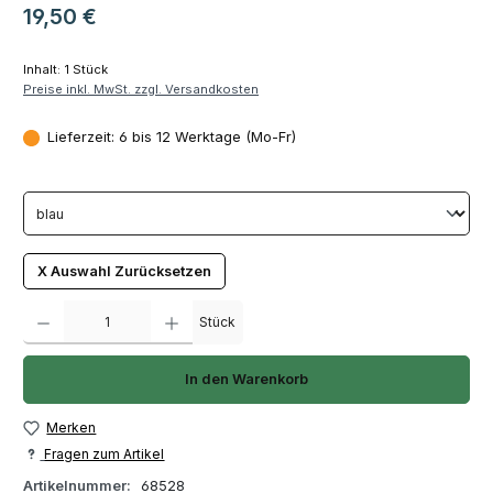
Regulärer Preis:
19,50 €
Inhalt:
1 Stück
Preise inkl. MwSt. zzgl. Versandkosten
Lieferzeit: 6 bis 12 Werktage (Mo-Fr)
X Auswahl Zurücksetzen
Produkt Anzahl: Gib den gewünschten Wert ein oder benutze die Schaltfläch
Stück
In den Warenkorb
Merken
Fragen zum Artikel
Artikelnummer:
68528