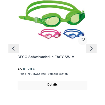
Fragen zum Artikel
BECO Schwimmbrille EASY SWIM
Regulärer Preis:
Ab
10,70 €
Preise inkl. MwSt. zzgl. Versandkosten
Details