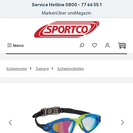
Service Hotline 0800 - 77 66 55 1
Zum Hauptinhalt springen
Marken
Über uns
Magazin
Menü
Schwimmen
Training
Schwimmbrillen
Bildergalerie überspringen