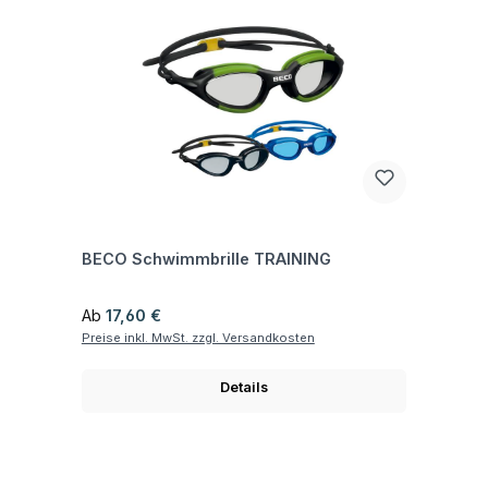
Fragen zum Artikel
BECO Schwimmbrille TRAINING
Regulärer Preis:
Ab
17,60 €
Preise inkl. MwSt. zzgl. Versandkosten
Details