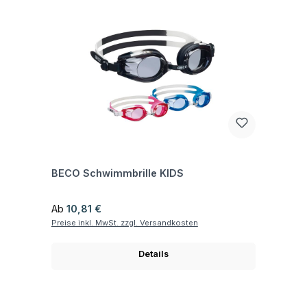
Fragen zum Artikel
BECO Schwimmbrille KIDS
Regulärer Preis:
Ab
10,81 €
Preise inkl. MwSt. zzgl. Versandkosten
Details