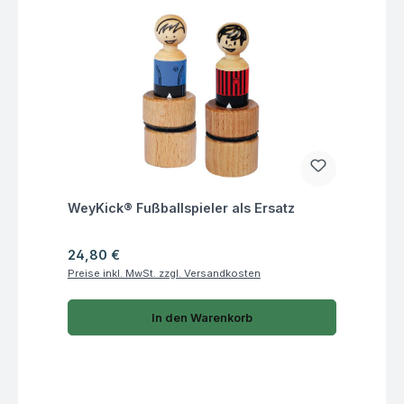
Fragen zum Artikel
WeyKick® Fußballspieler als Ersatz
Regulärer Preis:
24,80 €
Preise inkl. MwSt. zzgl. Versandkosten
In den Warenkorb