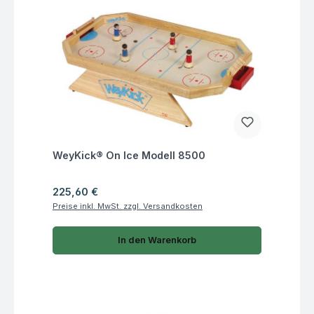
Fragen zum Artikel
WeyKick® On Ice Modell 8500
Regulärer Preis:
225,60 €
Preise inkl. MwSt. zzgl. Versandkosten
In den Warenkorb