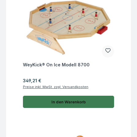
Fragen zum Artikel
WeyKick® On Ice Modell 8700
Regulärer Preis:
349,21 €
Preise inkl. MwSt. zzgl. Versandkosten
In den Warenkorb