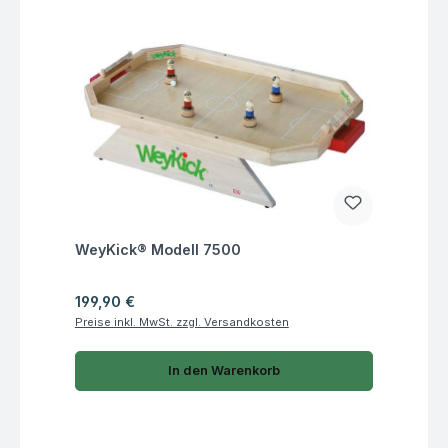
Fragen zum Artikel
WeyKick® Modell 7500
Regulärer Preis:
199,90 €
Preise inkl. MwSt. zzgl. Versandkosten
In den Warenkorb