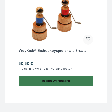
Fragen zum Artikel
WeyKick® Eishockeyspieler als Ersatz
Regulärer Preis:
50,50 €
Preise inkl. MwSt. zzgl. Versandkosten
In den Warenkorb