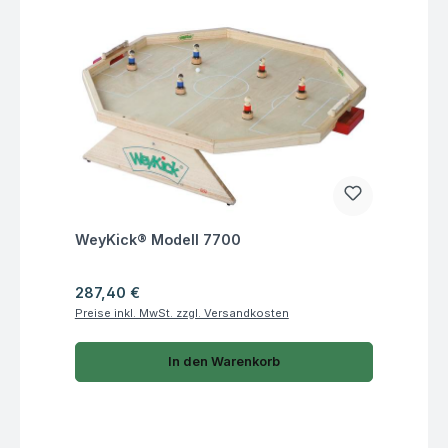
Fragen zum Artikel
WeyKick® Modell 7700
Regulärer Preis:
287,40 €
Preise inkl. MwSt. zzgl. Versandkosten
In den Warenkorb