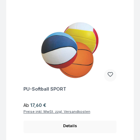
Fragen zum Artikel
PU-Softball SPORT
Regulärer Preis:
Ab
17,60 €
Preise inkl. MwSt. zzgl. Versandkosten
Details