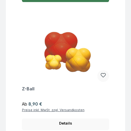
Fragen zum Artikel
Z-Ball
Regulärer Preis:
Ab
8,90 €
Preise inkl. MwSt. zzgl. Versandkosten
Details