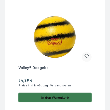
Fragen zum Artikel
Volley® Dodgeball
Regulärer Preis:
24,89 €
Preise inkl. MwSt. zzgl. Versandkosten
In den Warenkorb