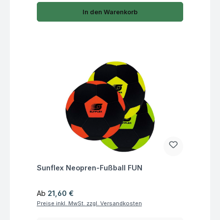
In den Warenkorb
Fragen zum Artikel
Sunflex Neopren-Fußball FUN
Regulärer Preis:
Ab
21,60 €
Preise inkl. MwSt. zzgl. Versandkosten