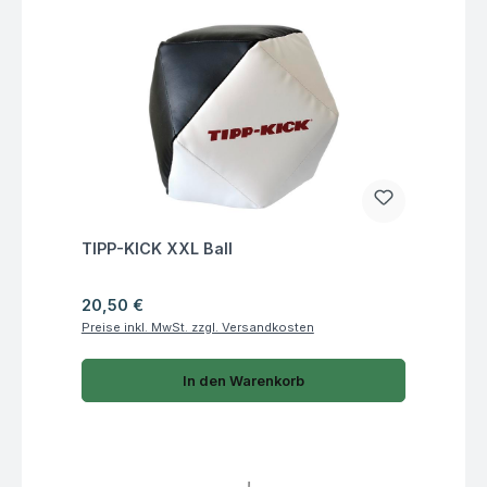
Fragen zum Artikel
TIPP-KICK XXL Ball
Regulärer Preis:
20,50 €
Preise inkl. MwSt. zzgl. Versandkosten
In den Warenkorb