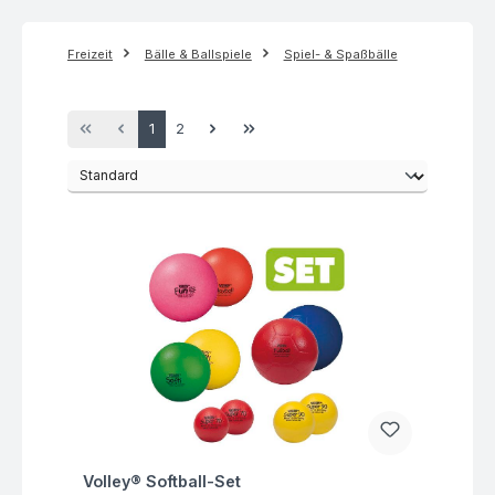
Freizeit
Bälle & Ballspiele
Spiel- & Spaßbälle
Seite
Seite
1
2
Fragen zum Artikel
Volley® Softball-Set