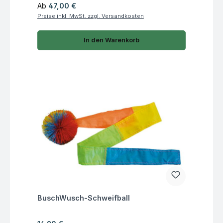
Regulärer Preis:
Ab
47,00 €
Preise inkl. MwSt. zzgl. Versandkosten
In den Warenkorb
Fragen zum Artikel
BuschWusch-Schweifball