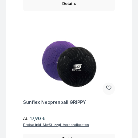
Details
Fragen zum Artikel
Sunflex Neoprenball GRIPPY
Regulärer Preis:
Ab
17,90 €
Preise inkl. MwSt. zzgl. Versandkosten