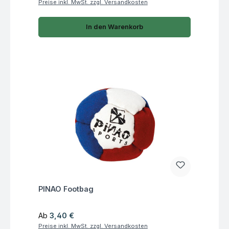
Preise inkl. MwSt. zzgl. Versandkosten
In den Warenkorb
Fragen zum Artikel
PINAO Footbag
Regulärer Preis:
Ab
3,40 €
Preise inkl. MwSt. zzgl. Versandkosten