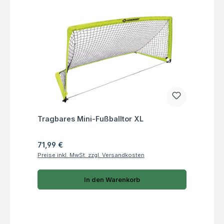
Fragen zum Artikel
Tragbares Mini-Fußballtor XL
Regulärer Preis:
71,99 €
Preise inkl. MwSt. zzgl. Versandkosten
In den Warenkorb