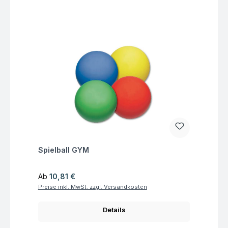
Fragen zum Artikel
Spielball GYM
Regulärer Preis:
Ab
10,81 €
Preise inkl. MwSt. zzgl. Versandkosten
Details