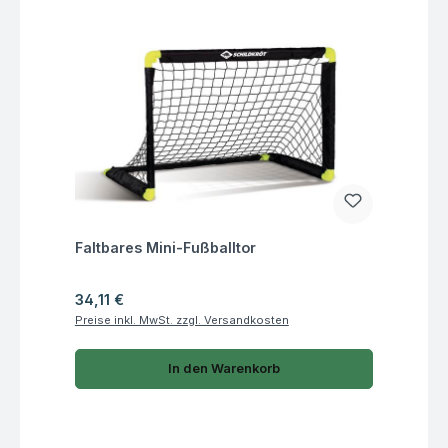
Fragen zum Artikel
Faltbares Mini-Fußballtor
Regulärer Preis:
34,11 €
Preise inkl. MwSt. zzgl. Versandkosten
In den Warenkorb