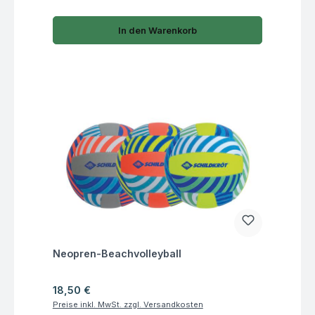
In den Warenkorb
Fragen zum Artikel
Neopren-Beachvolleyball
Regulärer Preis:
18,50 €
Preise inkl. MwSt. zzgl. Versandkosten