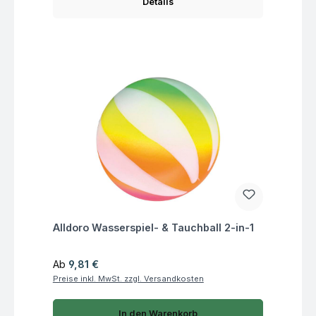
Details
Fragen zum Artikel
Alldoro Wasserspiel- & Tauchball 2-in-1
Regulärer Preis:
Ab
9,81 €
Preise inkl. MwSt. zzgl. Versandkosten
In den Warenkorb