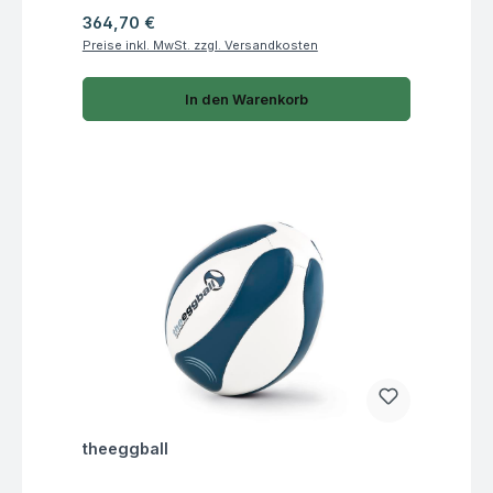
Regulärer Preis:
364,70 €
Preise inkl. MwSt. zzgl. Versandkosten
In den Warenkorb
Fragen zum Artikel
theeggball