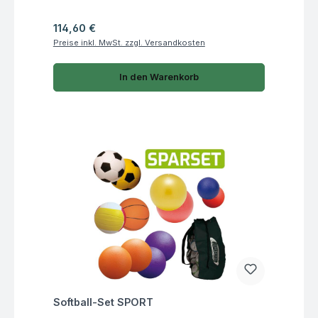
Regulärer Preis:
114,60 €
Preise inkl. MwSt. zzgl. Versandkosten
In den Warenkorb
Fragen zum Artikel
Softball-Set SPORT