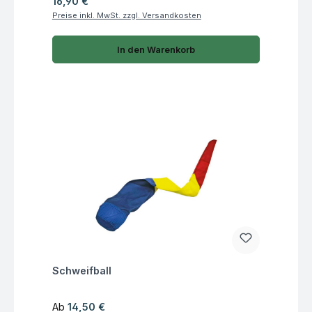
Regulärer Preis:
16,90 €
Preise inkl. MwSt. zzgl. Versandkosten
In den Warenkorb
Fragen zum Artikel
Schweifball
Regulärer Preis:
Ab
14,50 €