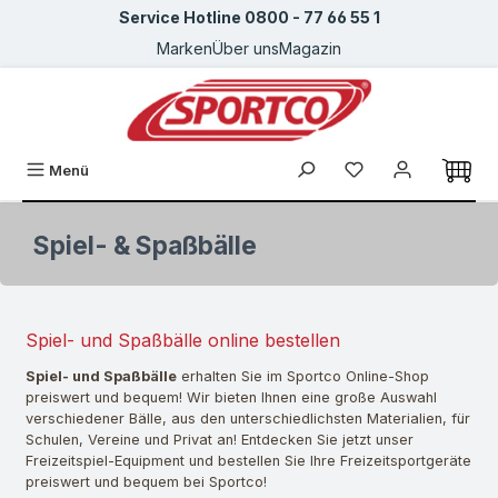
Service Hotline 0800 - 77 66 55 1
Zum Hauptinhalt springen
Marken
Über uns
Magazin
Du hast 0 Produkte
Menü
Spiel- & Spaßbälle
Spiel- und Spaßbälle online bestellen
Spiel- und Spaßbälle
erhalten Sie im Sportco Online-Shop
preiswert und bequem! Wir bieten Ihnen eine große Auswahl
verschiedener Bälle, aus den unterschiedlichsten Materialien, für
Schulen, Vereine und Privat an! Entdecken Sie jetzt unser
Freizeitspiel-Equipment und bestellen Sie Ihre Freizeitsportgeräte
preiswert und bequem bei Sportco!