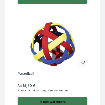
Fragen zum Artikel
Purzelball
Regulärer Preis:
Ab
16,60 €
Preise inkl. MwSt. zzgl. Versandkosten
In den Warenkorb