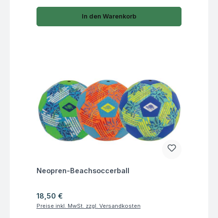
In den Warenkorb
Fragen zum Artikel
Neopren-Beachsoccerball
Regulärer Preis:
18,50 €
Preise inkl. MwSt. zzgl. Versandkosten