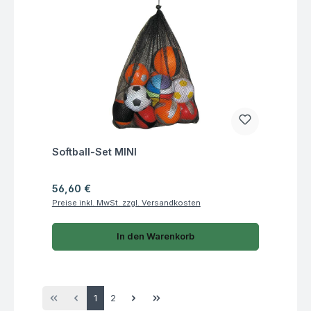
Fragen zum Artikel
Softball-Set MINI
Regulärer Preis:
56,60 €
Preise inkl. MwSt. zzgl. Versandkosten
In den Warenkorb
Seite
Seite
1
2