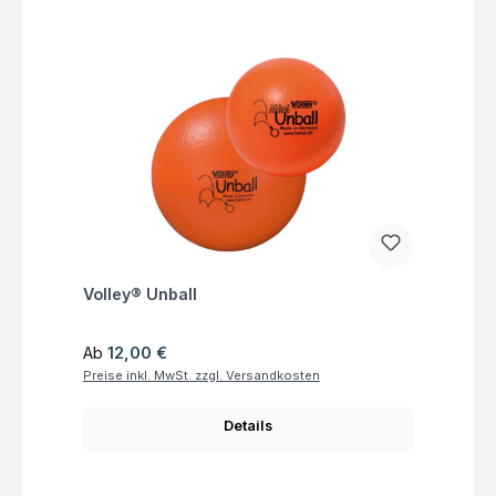
Fragen zum Artikel
Volley® Unball
Regulärer Preis:
Ab
12,00 €
Preise inkl. MwSt. zzgl. Versandkosten
Details