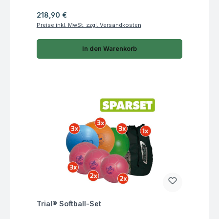
Regulärer Preis:
218,90 €
Preise inkl. MwSt. zzgl. Versandkosten
In den Warenkorb
Fragen zum Artikel
Trial® Softball-Set