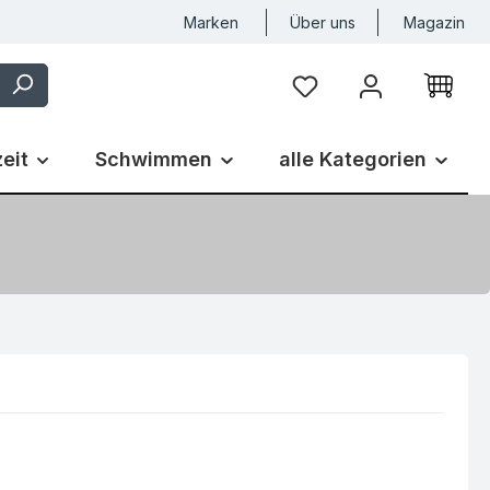
Marken
Über uns
Magazin
Du hast 0 Produkte auf
zeit
Schwimmen
alle Kategorien