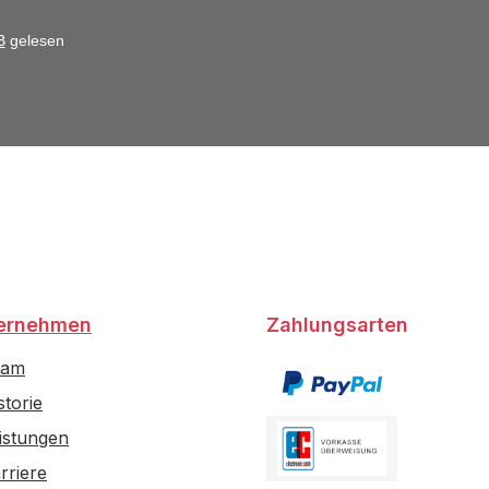
B
gelesen
ernehmen
Zahlungsarten
eam
storie
istungen
rriere