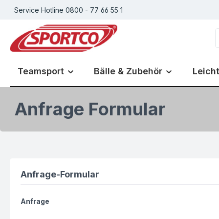
Service Hotline 0800 - 77 66 55 1
m Hauptinhalt springen
Zur Suche springen
Zur Hauptnavigation springen
Teamsport
Bälle & Zubehör
Leicht
Anfrage Formular
Anfrage-Formular
Anfrage