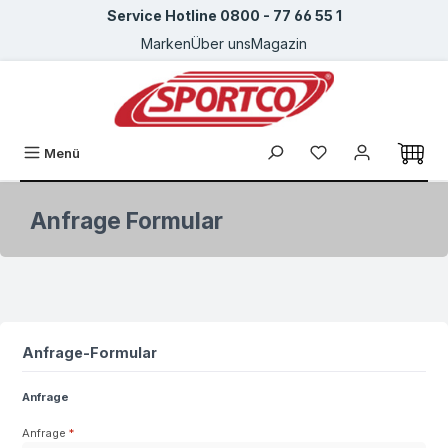
Service Hotline 0800 - 77 66 55 1
Zum Hauptinhalt springen
Marken
Über uns
Magazin
Du hast 0 Produkte
Menü
Anfrage Formular
Anfrage-Formular
Anfrage
Anfrage
*