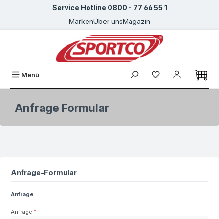
Service Hotline 0800 - 77 66 55 1
Zum Hauptinhalt springen
Marken
Über uns
Magazin
Du hast 0 Produkte
Menü
Anfrage Formular
Anfrage-Formular
Anfrage
Anfrage
*