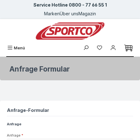
Service Hotline 0800 - 77 66 55 1
Zum Hauptinhalt springen
Marken
Über uns
Magazin
Du hast 0 Produkte
Menü
Anfrage Formular
Anfrage-Formular
Anfrage
Anfrage
*