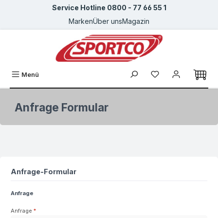
Service Hotline 0800 - 77 66 55 1
Zum Hauptinhalt springen
Marken
Über uns
Magazin
Du hast 0 Produkte
Menü
Anfrage Formular
Anfrage-Formular
Anfrage
Anfrage
*