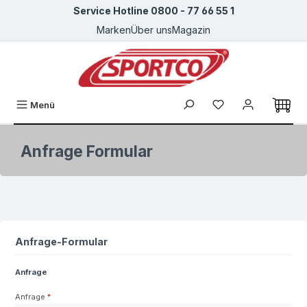
Service Hotline 0800 - 77 66 55 1
Zum Hauptinhalt springen
Marken
Über uns
Magazin
Du hast 0 Produkte
Menü
Anfrage Formular
Anfrage-Formular
Anfrage
Anfrage
*