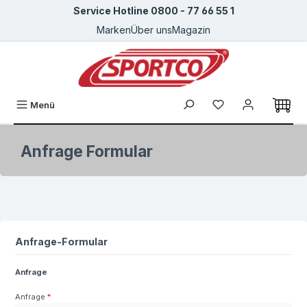
Service Hotline 0800 - 77 66 55 1
Zum Hauptinhalt springen
Marken
Über uns
Magazin
Du hast 0 Produkte
Menü
Anfrage Formular
Anfrage-Formular
Anfrage
Anfrage
*