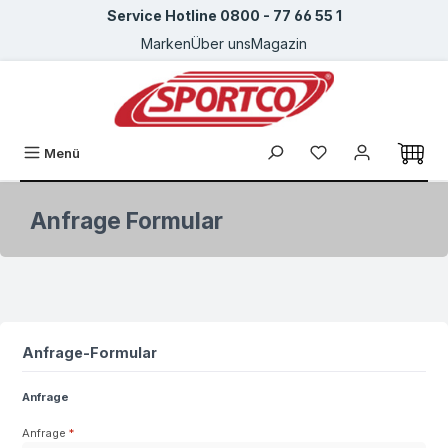
Service Hotline 0800 - 77 66 55 1
Zum Hauptinhalt springen
Marken
Über uns
Magazin
Du hast 0 Produkte
Menü
Anfrage Formular
Anfrage-Formular
Anfrage
Anfrage
*