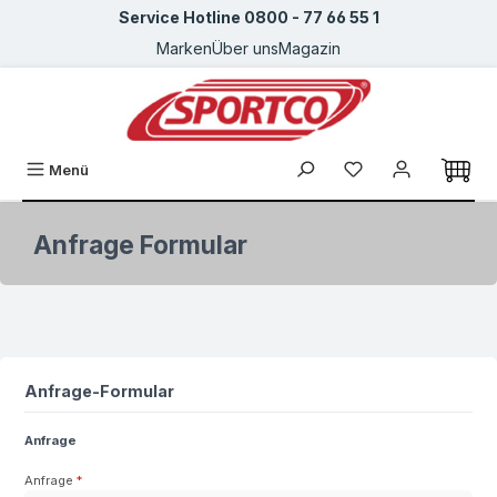
Service Hotline 0800 - 77 66 55 1
Zum Hauptinhalt springen
Marken
Über uns
Magazin
Du hast 0 Produkte
Menü
Anfrage Formular
Anfrage-Formular
Anfrage
Anfrage
*