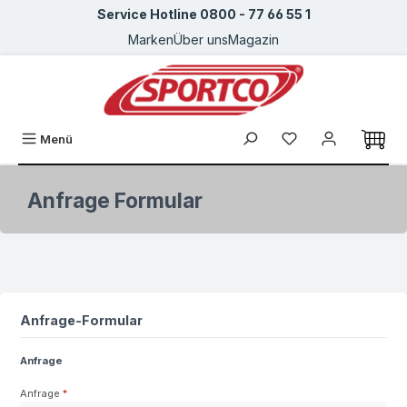
Service Hotline 0800 - 77 66 55 1
Zum Hauptinhalt springen
Marken
Über uns
Magazin
Du hast 0 Produkte
Menü
Anfrage Formular
Anfrage-Formular
Anfrage
Anfrage
*